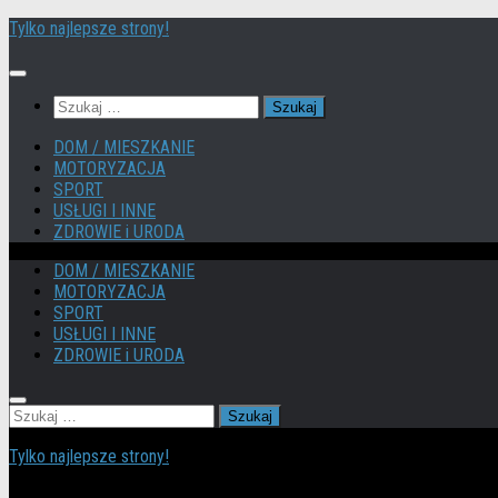
Przejdź
Tylko najlepsze strony!
do
treści
Szukaj:
DOM / MIESZKANIE
MOTORYZACJA
SPORT
USŁUGI I INNE
ZDROWIE i URODA
DOM / MIESZKANIE
MOTORYZACJA
SPORT
USŁUGI I INNE
ZDROWIE i URODA
Szukaj:
Tylko najlepsze strony!
Dołącz do najlepszych stron www w internecie! Dzięki temu Twoja 