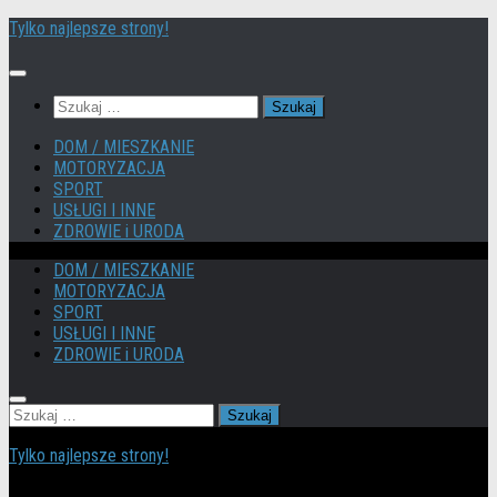
Przejdź
Tylko najlepsze strony!
do
treści
Szukaj:
DOM / MIESZKANIE
MOTORYZACJA
SPORT
USŁUGI I INNE
ZDROWIE i URODA
DOM / MIESZKANIE
MOTORYZACJA
SPORT
USŁUGI I INNE
ZDROWIE i URODA
Szukaj:
Tylko najlepsze strony!
Dołącz do najlepszych stron www w internecie! Dzięki temu Twoja